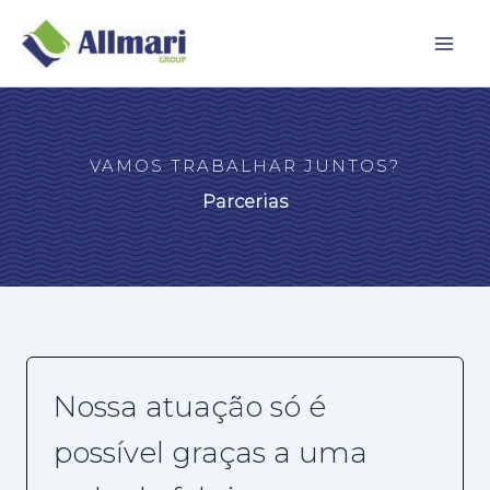
Ir
para
Mai
o
conteúdo
Men
VAMOS TRABALHAR JUNTOS?
Parcerias
Nossa atuação só é
possível graças a uma