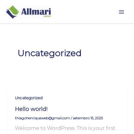
Ir
para
Mai
o
conteúdo
Men
Uncategorized
Uncategorized
Hello world!
thiagohenriqueweb@gmail.com
/
setembro 15, 2025
Welcome to WordPress. This is your first